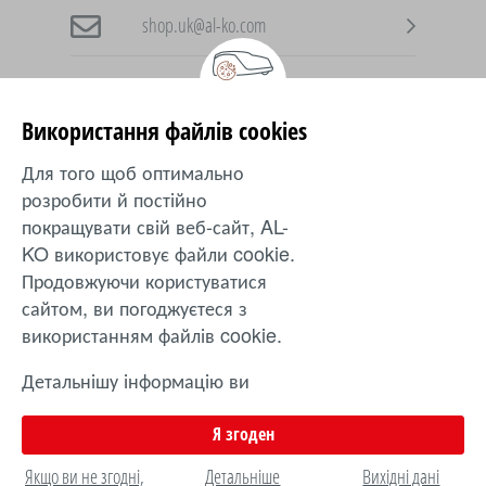
shop.uk@al-ko.com
Використання файлів cookies
AL-KO в інших країнах
Для того щоб оптимально
розробити й постійно
Ukraine
покращувати свій веб-сайт, AL-
KO використовує файли cookie.
Продовжуючи користуватися
Захист
|
inTOUCH
|
Контакти
|
Положення
|
Оплата
сайтом, ви погоджуєтеся з
|
Оферта
|
Доставка
|
Повернення
використанням файлів cookie.
Ціни та технічні зміни можуть змінюватися. © 2024. AL-KO
Детальнішу інформацію ви
Gardentech. Усі права захищені.
можете знайти в інструкції з
використання файлів cookie.
Я згоден
Якщо ви не згодні,
Детальніше
Вихідні дані