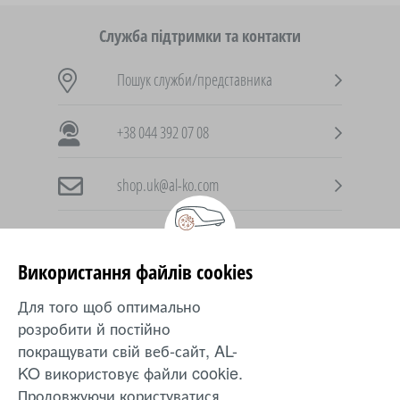
Служба підтримки та контакти
Пошук служби/представника
+38 044 392 07 08
shop.uk@al-ko.com
Використання файлів cookies
AL-KO в інших країнах
Для того щоб оптимально
розробити й постійно
Ukraine
покращувати свій веб-сайт, AL-
KO використовує файли cookie.
Продовжуючи користуватися
Захист
|
inTOUCH
|
Контакти
|
Положення
|
Оплата