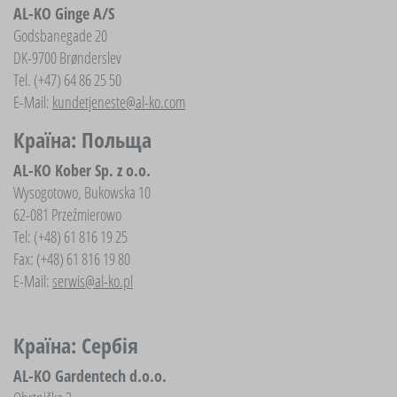
AL-KO Ginge A/S
Godsbanegade 20
DK-9700 Brønderslev
Tel. (+47) 64 86 25 50
E-Mail:
kundetjeneste@al-ko.com
Країна: Польща
AL-KO Kober Sp. z o.o.
Wysogotowo, Bukowska 10
62-081 Przeźmierowo
Tel: (+48) 61 816 19 25
Fax: (+48) 61 816 19 80
E-Mail:
serwis@al-ko.pl
Країна: Сербія
AL-KO Gardentech d.o.o.