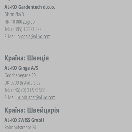
AL-KO Gardentech d.o.o.
Obrtnička 3
HR-10 000 Zagreb
Tel: (+385) 1 2371 522
E-Mail:
prodaja@al-ko.com
Країна: Швеція
AL-KO Ginge A/S
Godsbanegade 20
DK-9700 Brønderslev
Tel: (+46) (0) 31 573 580
E-Mail:
kundtjanst@al-ko.com
Країна: Швейцарія
AL-KO SWISS GmbH
Bahnhofstrasse 24