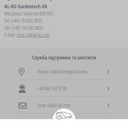
AL-KO Gardentech UK
Wincanton Somerset BA9 9RS
Tel: (+44) 19 6382 8055
Fax: (+44) 19 6382 8052
E-Mail:
shop.uk@al-ko.com
Служба підтримки та контакти
Пошук служби/представника
+38 044 392 07 08
shop.uk@al-ko.com