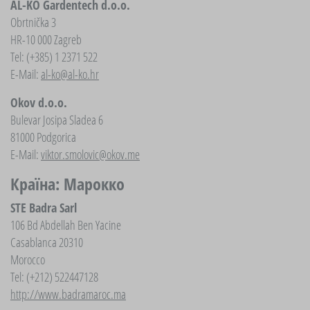
AL-KO Gardentech d.o.o.
Obrtnička 3
HR-10 000 Zagreb
Tel: (+385) 1 2371 522
E-Mail:
al-ko@al-ko.hr
Okov d.o.o.
Bulevar Josipa Sladea 6
81000 Podgorica
E-Mail:
viktor.smolovic@okov.me
Країна: Марокко
STE Badra Sarl
106 Bd Abdellah Ben Yacine
Casablanca 20310
Morocco
Tel: (+212) 522447128
http://www.badramaroc.ma