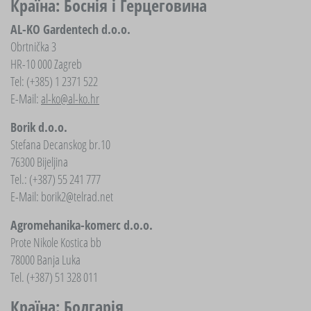
Країна: Боснія і Герцеговина
AL-KO Gardentech d.o.o.
Obrtnička 3
HR-10 000 Zagreb
Tel: (+385) 1 2371 522
E-Mail:
al-ko@al-ko.hr
Borik d.o.o.
Stefana Decanskog br.10
76300 Bijeljina
Tel.: (+387) 55 241 777
E-Mail:
borik2@telrad.net
Agromehanika-komerc d.o.o.
Prote Nikole Kostica bb
78000 Banja Luka
Tel. (+387) 51 328 011
Країна: Болгарія