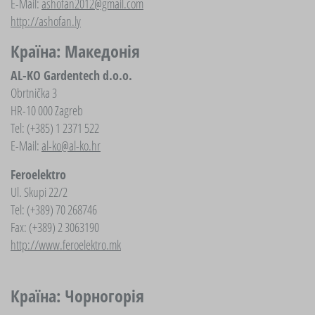
E-Mail:
ashofan2012@gmail.com
http://ashofan.ly
Країна: Македонія
AL-KO Gardentech d.o.o.
Obrtnička 3
HR-10 000 Zagreb
Tel: (+385) 1 2371 522
E-Mail:
al-ko@al-ko.hr
Feroelektro
Ul. Skupi 22/2
Tel: (+389) 70 268746
Fax: (+389) 2 3063190
http://www.feroelektro.mk
Країна: Чорногорія