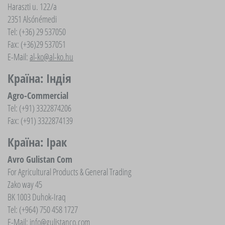
Haraszti u. 122/a
2351 Alsónémedi
Tel: (+36) 29 537050
Fax: (+36)29 537051
E-Mail:
al-ko@al-ko.hu
Країна: Індія
Agro-Commercial
Tel: (+91) 3322874206
Fax: (+91) 3322874139
Країна: Ірак
Avro Gulistan Com
For Agricultural Products & General Trading
Zako way 45
BK 1003 Duhok-Iraq
Tel: (+964) 750 458 1727
E-Mail:
info@gulistanco.com