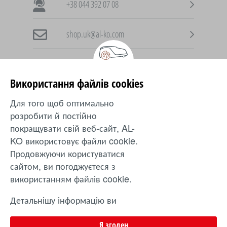
+38 044 392 07 08
shop.uk@al-ko.com
Використання файлів cookies
AL-KO в інших країнах
Для того щоб оптимально
розробити й постійно
Ukraine
покращувати свій веб-сайт, AL-
KO використовує файли cookie.
Продовжуючи користуватися
Захист
|
inTOUCH
|
Контакти
|
Положення
|
Оплата
сайтом, ви погоджуєтеся з
|
Оферта
|
Доставка
|
Повернення
використанням файлів cookie.
Ціни та технічні зміни можуть змінюватися. © 2024. AL-KO
Детальнішу інформацію ви
Gardentech. Усі права захищені.
можете знайти в інструкції з
використання файлів cookie.
Я згоден