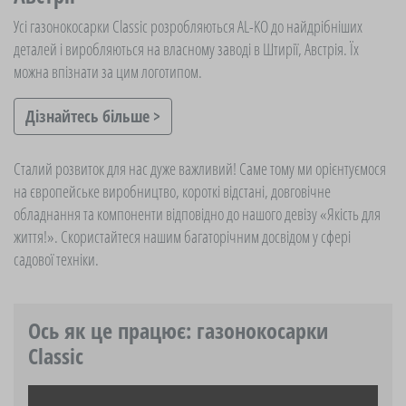
Усі газонокосарки Classic розробляються AL-KO до найдрібніших
деталей і виробляються на власному заводі в Штирії, Австрія. Їх
можна впізнати за цим логотипом.
Дізнайтесь більше >
Сталий розвиток для нас дуже важливий! Саме тому ми орієнтуємося
на європейське виробництво, короткі відстані, довговічне
обладнання та компоненти відповідно до нашого девізу «Якість для
життя!». Скористайтеся нашим багаторічним досвідом у сфері
садової техніки.
Ось як це працює: газонокосарки
Classic