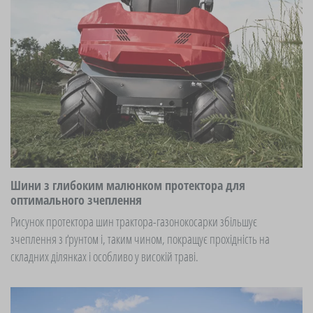
Шини з глибоким малюнком протектора для
оптимального зчеплення
Рисунок протектора шин трактора-газонокосарки збільшує
зчеплення з ґрунтом і, таким чином, покращує прохідність на
складних ділянках і особливо у високій траві.