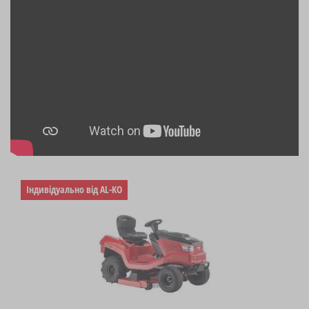
Індивідуально від AL-KO