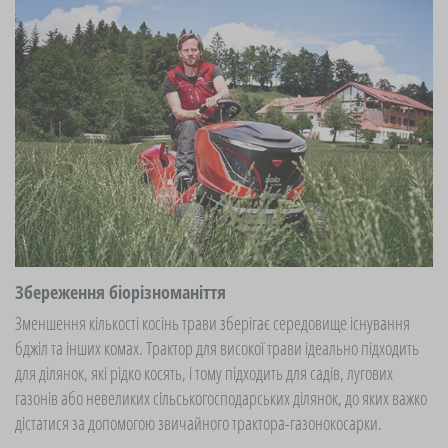
Збереження біорізноманіття
Зменшення кількості косінь трави зберігає середовище існування
бджіл та інших комах. Трактор для високої трави ідеально підходить
для ділянок, які рідко косять, і тому підходить для садів, лугових
газонів або невеликих сільськогосподарських ділянок, до яких важко
дістатися за допомогою звичайного трактора-газонокосарки.