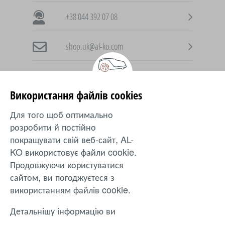
+38 044 392 07 08
shop.uk@al-ko.com
Використання файлів cookies
AL-KO в інших країнах
Для того щоб оптимально
розробити й постійно
Ukraine
покращувати свій веб-сайт, AL-
KO використовує файли cookie.
Продовжуючи користуватися
Захист
|
inTOUCH
|
Контакти
|
Положення
|
Оплата
сайтом, ви погоджуєтеся з
|
Оферта
|
Доставка
|
Повернення
використанням файлів cookie.
Ціни та технічні зміни можуть змінюватися. © 2024. AL-KO
Детальнішу інформацію ви
Gardentech. Усі права захищені.
можете знайти в інструкції з