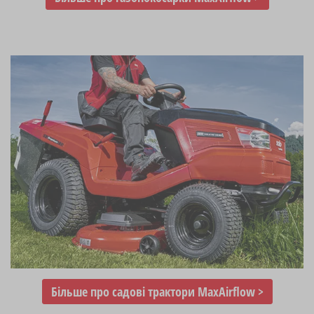
Більше про садові трактори MaxAirflow >