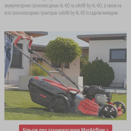
акумуляторних газонокосарках AL-KO та solo® by AL-KO, а також на
всіх газонокосарках-тракторах solo® by AL-KO із заднім викидом.
Більше про газонокосарки MaxAirflow >