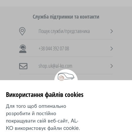
Служба підтримки та контакти
Пошук служби/представника
+38 044 392 07 08
shop.uk@al-ko.com
Використання файлів cookies
AL-KO в інших країнах
Для того щоб оптимально
розробити й постійно
Ukraine
покращувати свій веб-сайт, AL-
KO використовує файли cookie.