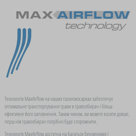
Технологія MaxAirflow на наших газонокосарках забезпечує
оптимальне транспортування трави в травозбирач і більш
ефективне його заповнення. Таким чином, ви можете косити довше,
перш ніж травозбирач потрібно буде спорожнити.
Технологія MaxAirflow доступна на багатьох бензинових і