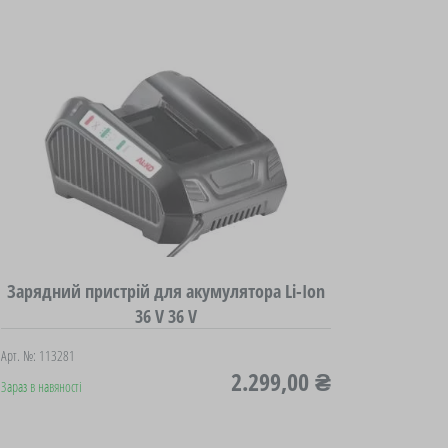
Зарядний пристрій для акумулятора Li-Ion
36 V 36 V
Арт. №: 113281
2.299,00 ₴
Зараз в навяності