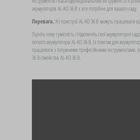
інструментів і багатофункціональний інструмент із 4 різн
Інші продукти
акумуляторів
AL-KO 36 В
є все потрібне для вашого саду.
Перевага.
Усі пристрої
AL-KO 36 В
можуть працювати від
Оцініть нову сумісність і підключіть свої акумуляторні сад
легкого акумулятора
AL-KO 36 В
. Із поясом для акумулятор
працювати з потужними професійними інструментами, в
36 В сімейства
AL-KO 36 В
.