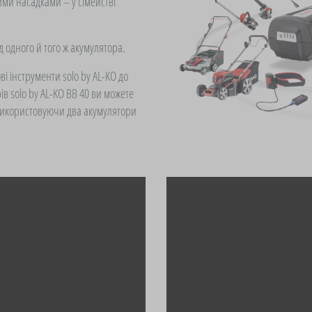
ими насадками – у сімействі
 одного й того ж акумулятора.
ові інструменти solo by AL-KO до
ів solo by AL-KO BB 40 ви можете
икористовуючи два акумулятори