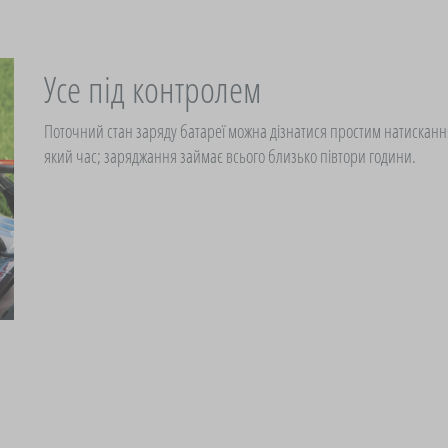
Усе під контролем
Поточний стан заряду батареї можна дізнатися простим натисканн
який час; заряджання займає всього близько півтори години.