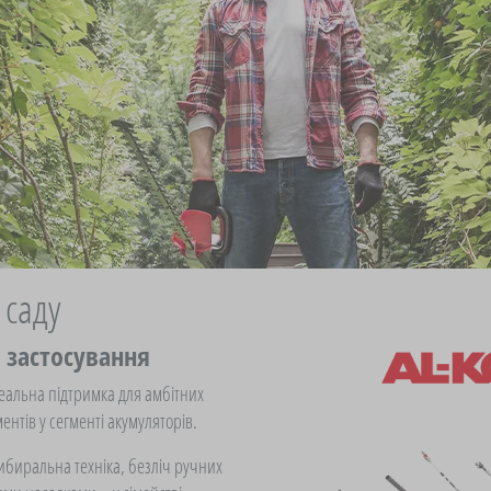
ля садової техніки
арки
ехніки
техніки
живоплотом
и
 саду
 застосування
ідеальна підтримка для амбітних
ентів у сегменті акумуляторів.
рибиральна техніка, безліч ручних