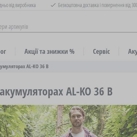
дньо від виробника
Безкоштовна доставка і повернення від 30
ог
Акції та знижки %
Cервіс
Аку
кумуляторах AL-KO 36 В
и
 акумуляторах AL-KO 36 В
тори
и
іка