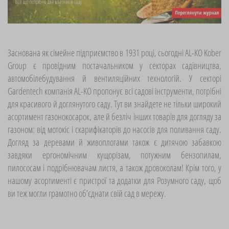
Заснована як сімейне підприємство в 1931 році, сьогодні AL-KO Kober
Group є провідним постачальником у секторах садівництва,
автомобілебудування й вентиляційних технологій. У секторі
Gardentech компанія AL-KO пропонує всі садові інструменти, потрібні
для красивого й доглянутого саду. Тут ви знайдете не тільки широкий
асортимент газонокосарок, але й безліч інших товарів для догляду за
газоном: від мотокіс і скарифікаторів до насосів для поливання саду.
Догляд за деревами й живоплотами також є дитячою забавкою
завдяки ергономічним кущорізам, потужним бензопилам,
пилососам і подрібнювачам листя, а також дровоколам! Крім того, у
нашому асортименті є пристрої та додатки для Розумного саду, щоб
ви теж могли грамотно об’єднати свій сад в мережу.