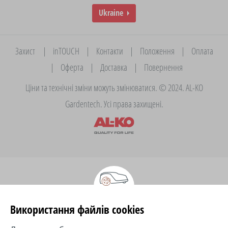
Ukraine
Захист
|
inTOUCH
|
Контакти
|
Положення
|
Оплата
|
Оферта
|
Доставка
|
Повернення
Ціни та технічні зміни можуть змінюватися. © 2024. AL-KO
Gardentech. Усі права захищені.
Використання файлів cookies