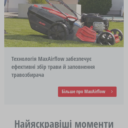
Технологія MaxAirflow забезпечує
ефективні збір трави й заповнення
травозбирача
Більше про MaxAirflow
Найяскравіші моменти