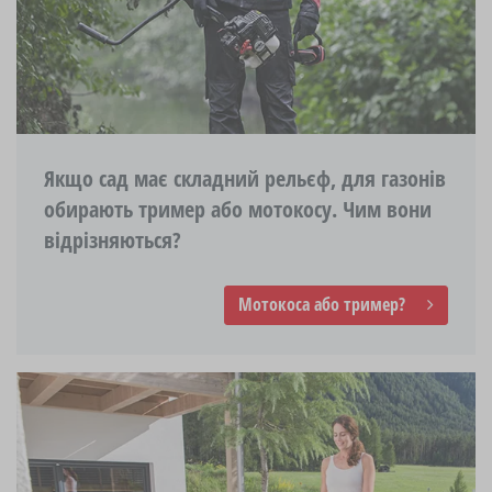
Якщо сад має складний рельєф, для газонів
обирають тример або мотокосу. Чим вони
відрізняються?
Мотокоса або тример?